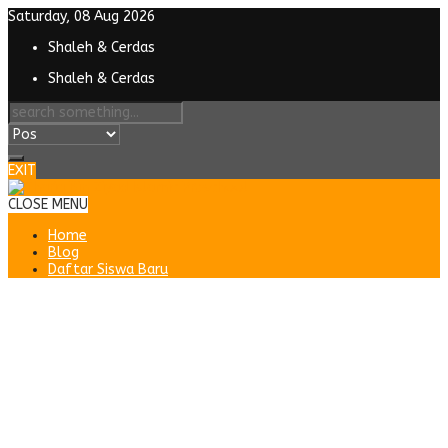
Saturday, 08 Aug 2026
Shaleh & Cerdas
Shaleh & Cerdas
EXIT
CLOSE MENU
Home
Blog
Daftar Siswa Baru
Semangat Tebar Manfaat, LPIT
TBZ Distribusikan Ribuan Paket
Daging Kurban Idul Adha 1446
H