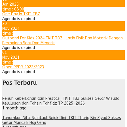
Jan 2025
time : 08:00
One Day In TKIT TBZ
Agenda is expired
20
Nov 2024
time :
Outbond For Kids 2024 TKIT TBZ : Latih Fisik Dan Motorik Dengan
Permainan Seru Dan Menarik
Agenda is expired
01
Nov 2021
time :
Open PPDB 2022/2023
Agenda is expired
Pos Terbaru
Penuh Keberkahan dan Prestasi, TKIT TBZ Sukses Gelar Wisuda
Kelulusan dan Tahsin Tahfidz TP 2025-2026
1 month ago
Tanamkan Nilai Spiritual Sejak Dini, TKIT Thariq Bin Ziyad Sukses
Gelar Manasik Haji Ceria