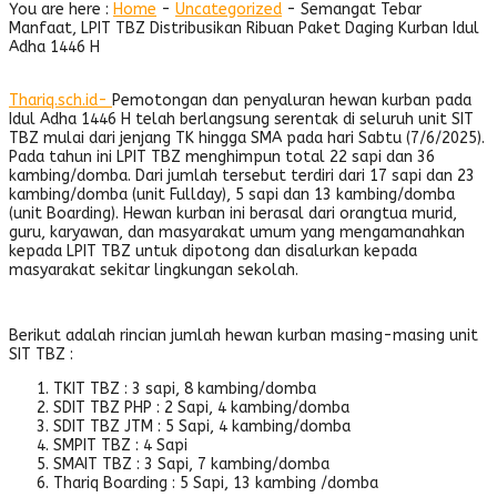
You are here :
Home
-
Uncategorized
-
Semangat Tebar
Manfaat, LPIT TBZ Distribusikan Ribuan Paket Daging Kurban Idul
Adha 1446 H
Thariq.sch.id-
Pemotongan dan penyaluran hewan kurban pada
Idul Adha 1446 H telah berlangsung serentak di seluruh unit SIT
TBZ mulai dari jenjang TK hingga SMA pada hari Sabtu (7/6/2025).
Pada tahun ini LPIT TBZ menghimpun total 22 sapi dan 36
kambing/domba. Dari jumlah tersebut terdiri dari 17 sapi dan 23
kambing/domba (unit Fullday), 5 sapi dan 13 kambing/domba
(unit Boarding). Hewan kurban ini berasal dari orangtua murid,
guru, karyawan, dan masyarakat umum yang mengamanahkan
kepada LPIT TBZ untuk dipotong dan disalurkan kepada
masyarakat sekitar lingkungan sekolah.
Berikut adalah rincian jumlah hewan kurban masing-masing unit
SIT TBZ :
TKIT TBZ : 3 sapi, 8 kambing/domba
SDIT TBZ PHP : 2 Sapi, 4 kambing/domba
SDIT TBZ JTM : 5 Sapi, 4 kambing/domba
SMPIT TBZ : 4 Sapi
SMAIT TBZ : 3 Sapi, 7 kambing/domba
Thariq Boarding : 5 Sapi, 13 kambing /domba