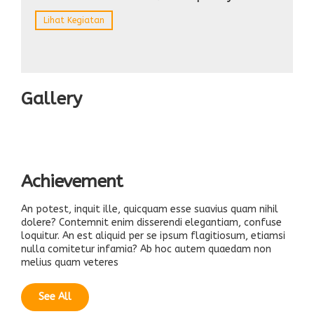
Lihat Kegiatan
Gallery
Achievement
An potest, inquit ille, quicquam esse suavius quam nihil
dolere? Contemnit enim disserendi elegantiam, confuse
loquitur. An est aliquid per se ipsum flagitiosum, etiamsi
nulla comitetur infamia? Ab hoc autem quaedam non
melius quam veteres
See All