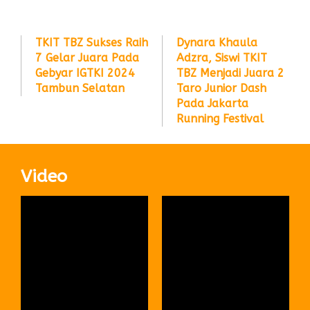
TKIT TBZ Sukses Raih
Dynara Khaula
7 Gelar Juara Pada
Adzra, Siswi TKIT
Gebyar IGTKI 2024
TBZ Menjadi Juara 2
Tambun Selatan
Taro Junior Dash
Pada Jakarta
Running Festival
Video