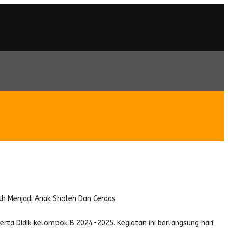
Bersama Al-Qur’an, Aku Tumbuh
uh Menjadi Anak Sholeh Dan Cerdas
erta Didik kelompok B 2024-2025. Kegiatan ini berlangsung hari