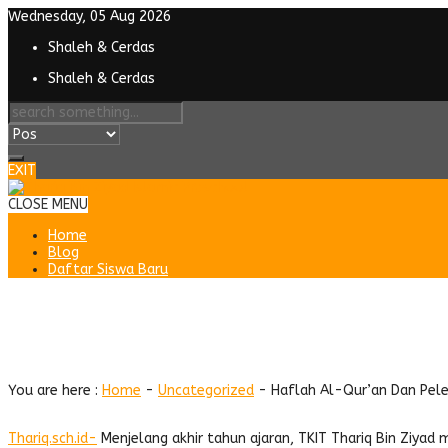
Wednesday, 05 Aug 2026
Shaleh & Cerdas
Shaleh & Cerdas
EXIT
CLOSE MENU
Home
Blog
Daftar Siswa Baru
Haflah Al-Qur’an Dan Pelepasan
Menjadi Anak Sholeh Dan Cerdas
You are here :
Home
-
Uncategorized
-
Haflah Al-Qur’an Dan Pele
Thariq.sch.id-
Menjelang akhir tahun ajaran, TKIT Thariq Bin Ziyad