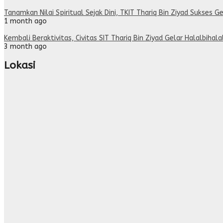
Tanamkan Nilai Spiritual Sejak Dini, TKIT Thariq Bin Ziyad Sukses Ge
1 month ago
Kembali Beraktivitas, Civitas SIT Thariq Bin Ziyad Gelar Halalbihal
3 month ago
Lokasi