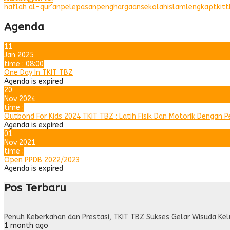
haflah al-qur'an
pelepasan
penghargaan
sekolahislamlengkap
tkit
Agenda
11
Jan 2025
time : 08:00
One Day In TKIT TBZ
Agenda is expired
20
Nov 2024
time :
Outbond For Kids 2024 TKIT TBZ : Latih Fisik Dan Motorik Dengan 
Agenda is expired
01
Nov 2021
time :
Open PPDB 2022/2023
Agenda is expired
Pos Terbaru
Penuh Keberkahan dan Prestasi, TKIT TBZ Sukses Gelar Wisuda Ke
1 month ago