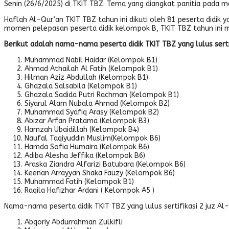
Senin (26/6/2025) di TKIT TBZ. Tema yang diangkat panitia pada 
Haflah Al-Qur’an TKIT TBZ tahun ini dikuti oleh 81 peserta didik yang
momen pelepasan peserta didik kelompok B, TKIT TBZ tahun ini me
Berikut adalah nama-nama peserta didik TKIT TBZ yang lulus serti
Muhammad Nabil Haidar (Kelompok B1)
Ahmad Athailah Al Fatih (Kelompok B1)
Hilman Aziz Abdullah (Kelompok B1)
Ghazala Salsabila (Kelompok B1)
Ghazala Sadida Putri Rachman (Kelompok B1)
Siyarul Alam Nubala Ahmad (Kelompok B2)
Muhammad Syafiq Arasy (Kelompok B2)
Abizar Arfan Pratama (Kelompok B3)
Hamzah Ubaidillah (Kelompok B4)
Naufal Taqiyuddin Muslim(Kelompok B6)
Hamda Sofia Humaira (Kelompok B6)
Adiba Alesha Jeffika (Kelompok B6)
Araska Ziandra Alfarizi Batubara (Kelompok B6)
Keenan Arrayyan Shaka Fauzy (Kelompok B6)
Muhammad Fatih (Kelompok B1)
Raqila Hafizhar Ardani ( Kelompok A5 )
Nama-nama peserta didik TKIT TBZ yang lulus sertifikasi 2 juz A
Abqoriy Abdurrahman Zulkifli