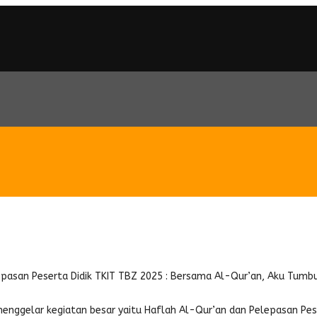
 Peserta Didik TKIT TBZ 2025 : 
pasan Peserta Didik TKIT TBZ 2025 : Bersama Al-Qur’an, Aku Tumb
 menggelar kegiatan besar yaitu Haflah Al-Qur’an dan Pelepasan Pes