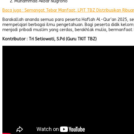
Muhammad Akbar Nugroho
Baca juga : Semangat Tebar Manfaat, LPIT TBZ Distribusikan Ribu
Barakallah ananda semua para peserta Haflah Al-Qur’an 2025, 
mempelajari berbagai ilmu pengetahuan. Bagi peserta didik kelom
menjadi pribadi muslim yang cerdas, berakhlak mulia, bermanfaat 
Kontributor : Tri Setiowati, S.Pd (Guru TKIT TBZ)