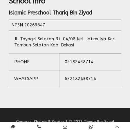
School Info
Islamic Preschool Thariq Bin Ziyad
NPSN
20269647
Jl. Toyogiri Selatan Rt. 04/08 Kel. Jatimulya Kec.
Tambun Selatan Kab. Bekasi
PHONE
02182438714
WHATSAPP
622182438714
Generasi Shaleh & Cerdas | © 2023 Thariq Bin Ziyad