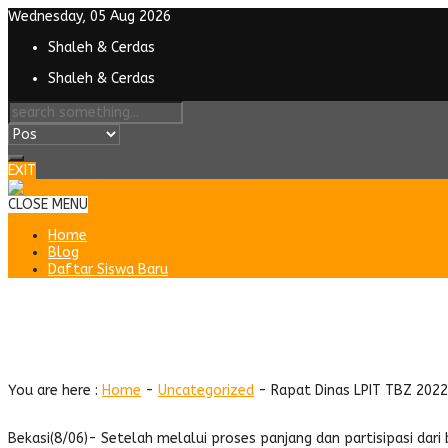
Wednesday, 05 Aug 2026
Shaleh & Cerdas
Shaleh & Cerdas
EXIT
CLOSE MENU
Home
Blog
Daftar Siswa Baru
Rapat Dinas LPIT TBZ 2022 : Ko
Pendidikan Ke Era Digital.
You are here :
Home
-
Uncategorized
-
Rapat Dinas LPIT TBZ 2022
Bekasi(8/06)- Setelah melalui proses panjang dan partisipasi dari