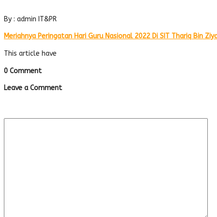
By : admin IT&PR
Meriahnya Peringatan Hari Guru Nasional 2022 Di SIT Thariq Bin Ziya
This article have
0 Comment
Leave a Comment