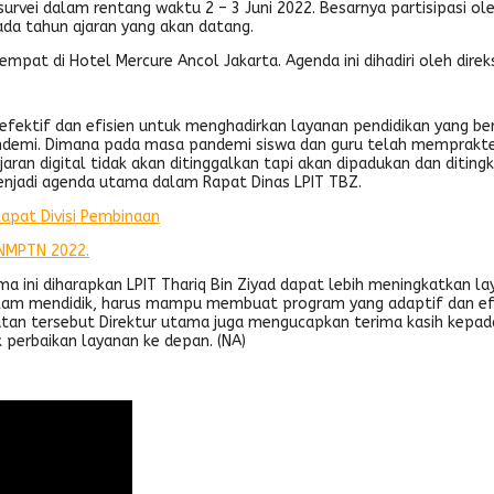
survei dalam rentang waktu 2 – 3 Juni 2022. Besarnya partisipasi o
da tahun ajaran yang akan datang.
rtempat di Hotel Mercure Ancol Jakarta. Agenda ini dihadiri oleh dir
fektif dan efisien untuk menghadirkan layanan pendidikan yang berk
andemi. Dimana pada masa pandemi siswa dan guru telah memprakte
jaran digital tidak akan ditinggalkan tapi akan dipadukan dan diti
 menjadi agenda utama dalam Rapat Dinas LPIT TBZ.
Rapat Divisi Pembinaan
 SNMPTN 2022.
 ini diharapkan LPIT Thariq Bin Ziyad dapat lebih meningkatkan la
lam mendidik, harus mampu membuat program yang adaptif dan efe
atan tersebut Direktur utama juga mengucapkan terima kasih kepada
 perbaikan layanan ke depan. (NA)