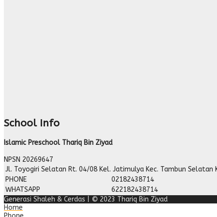
School Info
Islamic Preschool Thariq Bin Ziyad
NPSN
20269647
Jl. Toyogiri Selatan Rt. 04/08 Kel. Jatimulya Kec. Tambun Selatan 
PHONE
02182438714
WHATSAPP
622182438714
Generasi Shaleh & Cerdas | © 2023 Thariq Bin Ziyad
Home
Phone