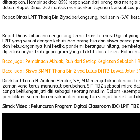
diharapkan. Hampir sekitar 85% responden dari orang tua mengisi 
dalam Rapat Dinas 2022 untuk memberikan layanan berkualitas pa
Rapat Dinas LPIT Thariq Bin Ziyad berlangsung, hari senin (6/6) be
Rapat Dinas tahun ini mengusung tema Transformasi Digital yang e
LPIT yang sesuai dengan kebutuhan orang tua dan siswa pasca p
dan kekurangannya. Kini ketika pandemi berangsur hilang, pembela
diperlukannya strategi program yang efektif dan efisien. Hal ini
Baca juga : Pembinaan Akhlak, Ruh dari Setiap Kegiatan Sekolah | 
Baca juga : Siswa SMAIT Thariq Bin Ziyad Lulus Di ITB Lewat Jalur
Direktur Utama H. Andang Hendar, S.E, M.M mengatakan dengan tema
zaman yang terus menuntut perubahan. SIT TBZ sebagai mitra da
tanpa kehilangan jati diri sebagai seorang muslim. Dalam kesemp
pendidikan. Saran dan masukan dari orang tua sangat berarti untuk
Simak Video : Peluncuran Program Digital Classroom (DC) LPIT TBZ