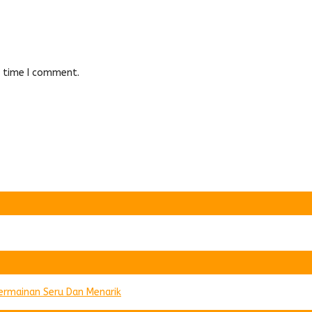
t time I comment.
Permainan Seru Dan Menarik