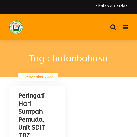
Shaleh & Cerdas
Tag : bulanbahasa
1 November 2022
Peringati
Hari
Sumpah
Pemuda,
Unit SDIT
TBZ