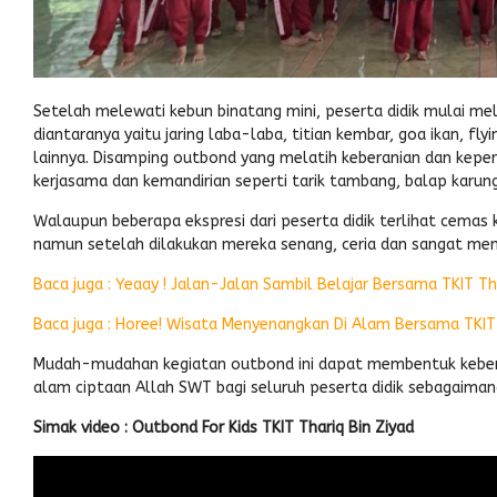
Setelah melewati kebun binatang mini, peserta didik mulai me
diantaranya yaitu jaring laba-laba, titian kembar, goa ikan, f
lainnya. Disamping outbond yang melatih keberanian dan keper
kerjasama dan kemandirian seperti tarik tambang, balap karun
Walaupun beberapa ekspresi dari peserta didik terlihat cemas
namun setelah dilakukan mereka senang, ceria dan sangat men
Baca juga : Yeaay ! Jalan-Jalan Sambil Belajar Bersama TKIT Tha
Baca juga : Horee! Wisata Menyenangkan Di Alam Bersama TKIT 
Mudah-mudahan kegiatan outbond ini dapat membentuk keberani
alam ciptaan Allah SWT bagi seluruh peserta didik sebagaimana 
Simak video : Outbond For Kids TKIT Thariq Bin Ziyad