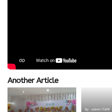
Another Article
By : admin IT&PR