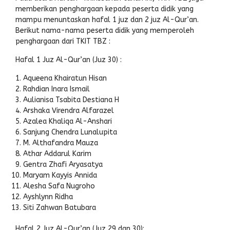
memberikan penghargaan kepada peserta didik yang
mampu menuntaskan hafal 1 juz dan 2 juz Al-Qur’an.
Berikut nama-nama peserta didik yang memperoleh
penghargaan dari TKIT TBZ :
Hafal 1 Juz Al-Qur’an (Juz 30) :
Aqueena Khairatun Hisan
Rahdian Inara Ismail
Aulianisa Tsabita Destiana H
Arshaka Virendra Alfarazel
Azalea Khaliqa Al-Anshari
Sanjung Chendra Lunalupita
M. Althafandra Mauza
Athar Addarul Karim
Gentra Zhafi Aryasatya
Maryam Kayyis Annida
Alesha Safa Nugroho
Ayshlynn Ridha
Siti Zahwan Batubara
Hafal 2 Juz Al-Qur’an (Juz 29 dan 30):