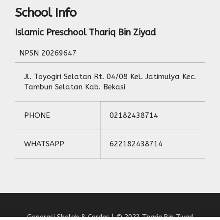
School Info
Islamic Preschool Thariq Bin Ziyad
NPSN
20269647
Jl. Toyogiri Selatan Rt. 04/08 Kel. Jatimulya Kec.
Tambun Selatan Kab. Bekasi
PHONE
02182438714
WHATSAPP
622182438714
Generasi Shaleh & Cerdas | © 2023 Thariq Bin Ziyad