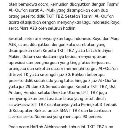
oleh pembawa acara, kemudian dilanjutkan dengan Tasmi’
Al-Qur’an surat Al-Mulk yang disampaikan oleh dua
orang peserta didik TKIT TBZ. Setelah Tasmi’ Al-Qur’an
acara dilanjutkan dengan menyanyikan lagu Indonesia Raya
serta Mars A3B oleh seluruh hadirin.
Setelah selesai menyanyikan lagu Indonesia Raya dan Mars
A3B, acara dilanjutkan dengan kata sambutan yang
disampaikan oleh Kepala TKIT TBZ yaitu Ustzh Indriyani
Mukim. Dalam sambutannnya beliau menyampaikan
apresiasi dan penghargaan yang tinggi atas kerjasama
orangtua dan sekolah dalam memenuhi target Al-Qur’an
di level TK yaitu setengah juz 30. Bahkan beberapa
peserta didik sudah ada yang lulus hingga 2 juz Al-Qur’an
yaitu juz 29 dan 30. Senada dengan Kepala TKIT TBZ, Ust
Andang Hendar selaku Direktur Utama LPIT TBZ juga
menyampaikan prestasi luar biasa yang telah diraih
siswa-siswi SIT TBZ diantaranya yaitu Peringkat 3 Terbaik
di Kabupaten Bekasi untuk SMAIT TBZ dan ketuntasan
Literasi serta Numerasi yang mencapai 90 persen.
Pada acara Haflah Akhirissanah tahun ini, TKIT TBZ juga