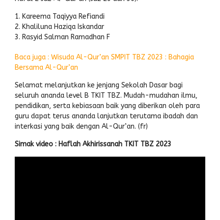
Kareema Taqiyya Refiandi
Khaliluna Haziqa Iskandar
Rasyid Salman Ramadhan F
Baca juga : Wisuda Al-Qur’an SMPIT TBZ 2023 : Bahagia
Bersama Al-Qur’an
Selamat melanjutkan ke jenjang Sekolah Dasar bagi
seluruh ananda level B TKIT TBZ. Mudah-mudahan ilmu,
pendidikan, serta kebiasaan baik yang diberikan oleh para
guru dapat terus ananda lanjutkan terutama ibadah dan
interkasi yang baik dengan Al-Qur’an. (fr)
Simak video : Haflah Akhirissanah TKIT TBZ 2023