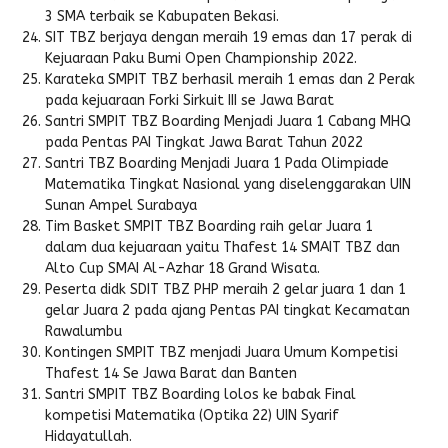
3 SMA terbaik se Kabupaten Bekasi.
SIT TBZ berjaya dengan meraih 19 emas dan 17 perak di
Kejuaraan Paku Bumi Open Championship 2022.
Karateka SMPIT TBZ berhasil meraih 1 emas dan 2 Perak
pada kejuaraan Forki Sirkuit III se Jawa Barat
Santri SMPIT TBZ Boarding Menjadi Juara 1 Cabang MHQ
pada Pentas PAI Tingkat Jawa Barat Tahun 2022
Santri TBZ Boarding Menjadi Juara 1 Pada Olimpiade
Matematika Tingkat Nasional yang diselenggarakan UIN
Sunan Ampel Surabaya
Tim Basket SMPIT TBZ Boarding raih gelar Juara 1
dalam dua kejuaraan yaitu Thafest 14 SMAIT TBZ dan
Alto Cup SMAI Al-Azhar 18 Grand Wisata.
Peserta didk SDIT TBZ PHP meraih 2 gelar juara 1 dan 1
gelar Juara 2 pada ajang Pentas PAI tingkat Kecamatan
Rawalumbu
Kontingen SMPIT TBZ menjadi Juara Umum Kompetisi
Thafest 14 Se Jawa Barat dan Banten
Santri SMPIT TBZ Boarding lolos ke babak Final
kompetisi Matematika (Optika 22) UIN Syarif
Hidayatullah.