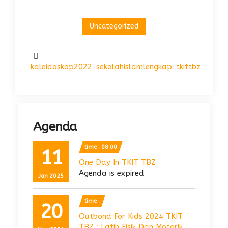
Uncategorized
kaleidoskop2022
sekolahislamlengkap
tkittbz
Agenda
time : 08:00
11
One Day In TKIT TBZ
Agenda is expired
Jan 2025
time :
20
Outbond For Kids 2024 TKIT
TBZ : Latih Fisik Dan Motorik