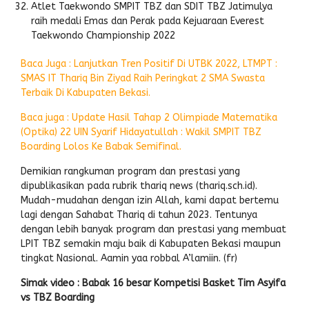
Atlet Taekwondo SMPIT TBZ dan SDIT TBZ Jatimulya
raih medali Emas dan Perak pada Kejuaraan Everest
Taekwondo Championship 2022
Baca Juga : Lanjutkan Tren Positif Di UTBK 2022, LTMPT :
SMAS IT Thariq Bin Ziyad Raih Peringkat 2 SMA Swasta
Terbaik Di Kabupaten Bekasi.
Baca juga : Update Hasil Tahap 2 Olimpiade Matematika
(Optika) 22 UIN Syarif Hidayatullah : Wakil SMPIT TBZ
Boarding Lolos Ke Babak Semifinal.
Demikian rangkuman program dan prestasi yang
dipublikasikan pada rubrik thariq news (thariq.sch.id).
Mudah-mudahan dengan izin Allah, kami dapat bertemu
lagi dengan Sahabat Thariq di tahun 2023. Tentunya
dengan lebih banyak program dan prestasi yang membuat
LPIT TBZ semakin maju baik di Kabupaten Bekasi maupun
tingkat Nasional. Aamin yaa robbal A’lamiin. (fr)
Simak video : Babak 16 besar Kompetisi Basket Tim Asyifa
vs TBZ Boarding