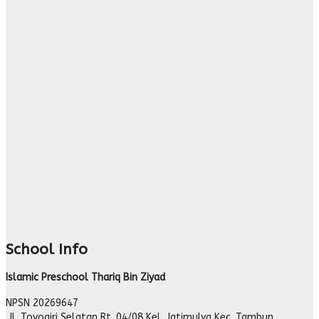
School Info
Islamic Preschool Thariq Bin Ziyad
NPSN
20269647
Jl. Toyogiri Selatan Rt. 04/08 Kel. Jatimulya Kec. Tambun