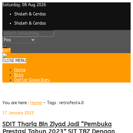
Saturday, 08 Aug 2026
Shaleh & Cerdas
Shaleh & Cerdas
EXIT
CLOSE MENU
Home
Blog
Daftar Siswa Baru
Tag : retrofest4.0
You are here :
Home
- Tags :
retrofest4.0
17 January 2023
SDIT Thariq Bin Ziyad Jadi “Pembuka
Prestasi Tahun 2023” SIT TBZ Dengan