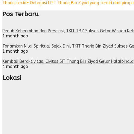
Thariq.sch.id- Delegasi LPIT Thariq Bin Ziyad yang terdiri dari pi
Pos Terbaru
Penuh Keberkahan dan Prestasi, TKIT TBZ Sukses Gelar Wisuda Ke
1 month ago
Tanamkan Nilai Spiritual Sejak Dini, TKIT Thariq Bin Ziyad Sukses Ge
1 month ago
Kembali Beraktivitas, Civitas SIT Thariq Bin Ziyad Gelar Halalbihal
4 month ago
Lokasi