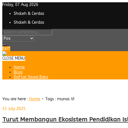
Friday, 07 Aug 2026
Shaleh & Cerdas
Shaleh & Cerdas
EXIT
CLOSE MENU
Home
Blog
Daftar Siswa Baru
Tag : munas VI
You are here :
Home
- Tags :
munas VI
31 July 2025
Turut Membangun Ekosistem Pendidikan Isla