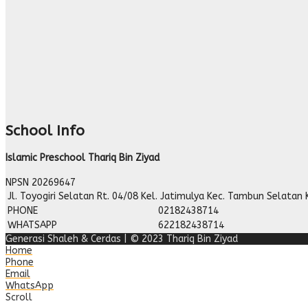
School Info
Islamic Preschool Thariq Bin Ziyad
NPSN
20269647
Jl. Toyogiri Selatan Rt. 04/08 Kel. Jatimulya Kec. Tambun Selatan 
PHONE
02182438714
WHATSAPP
622182438714
Generasi Shaleh & Cerdas | © 2023 Thariq Bin Ziyad
Home
Phone
Email
WhatsApp
Scroll