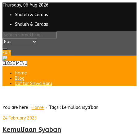
Thursday, 06 Aug 2026
Shaleh & Cerdas
Shaleh & Cerdas
EXIT
CLOSE MENU
Home
Blog
Daftar Siswa Baru
Tag : kemuliaansya'ban
You are here :
Home
- Tags :
kemuliaansya'ban
24 February 2023
Kemuliaan Syaban