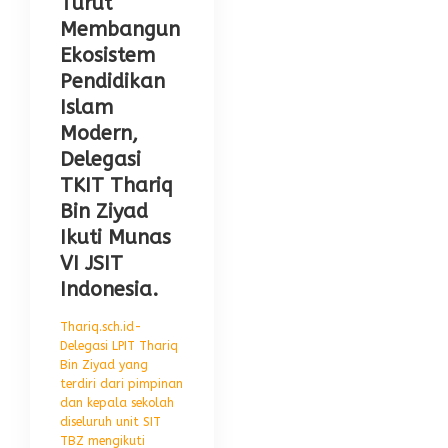
Turut
Membangun
Ekosistem
Pendidikan
Islam
Modern,
Delegasi
TKIT Thariq
Bin Ziyad
Ikuti Munas
VI JSIT
Indonesia.
Thariq.sch.id-
Delegasi LPIT Thariq
Bin Ziyad yang
terdiri dari pimpinan
dan kepala sekolah
diseluruh unit SIT
TBZ mengikuti