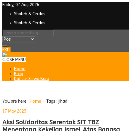
Friday, 07 Aug 2026
Shaleh & Cerdas
Shaleh & Cerdas
EXIT
CLOSE MENU
Home
Blog
Daftar Siswa Baru
Tag : jihad
You are here :
Home
- Tags :
jihad
17 May 2025
Aksi Solidaritas Serentak SIT TBZ
Menentang Kekejian Israel Atas Bangsa