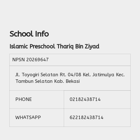
School Info
Islamic Preschool Thariq Bin Ziyad
NPSN
20269647
Jl. Toyogiri Selatan Rt. 04/08 Kel. Jatimulya Kec.
Tambun Selatan Kab. Bekasi
PHONE
02182438714
WHATSAPP
622182438714